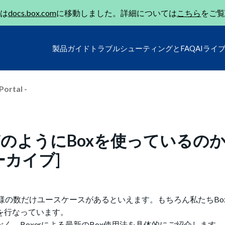
は
docs.box.com
に移動しました。詳細については
こちら
をご覧
製品ガイド
トラブルシューティングとFAQ
AIライ
Portal -
社員はどのようにBoxを使っているの
ーカイブ]
様の数だけユースケースがあるといえます。もちろん私たちBox J
を行なっています。
く、Boxerによる最新のBox使用法を具体的にご紹介します。