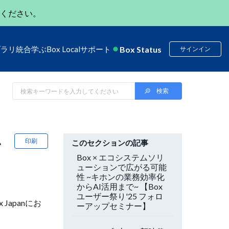
ください。
Box Status
ブラリ
統合
学ぶ
Box Local
サポート
サインイン
か
印刷
このセクションの記事
Box × エコシステムソリ
ューションで広がる可能
性 ~キホンの業務効率化
からAI活用まで~ 【Box
ユーザー祭り'25 フォロ
apanにお
ーアップセミナー】