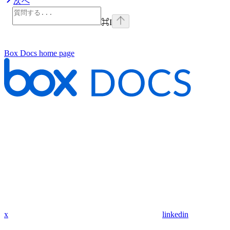
次へ
⌘
I
Box Docs
home page
x
linkedin