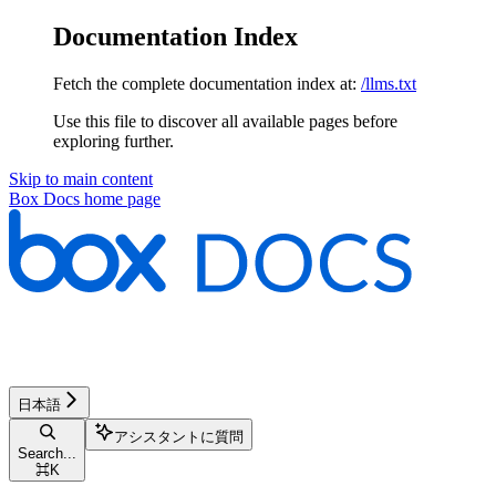
Documentation Index
Fetch the complete documentation index at:
/llms.txt
Use this file to discover all available pages before
exploring further.
Skip to main content
Box Docs
home page
日本語
アシスタントに質問
Search...
⌘
K