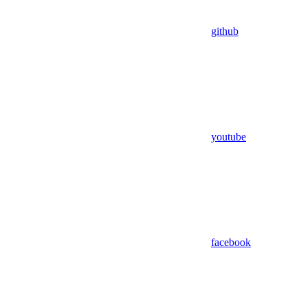
github
youtube
facebook