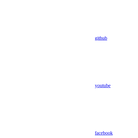
github
youtube
facebook