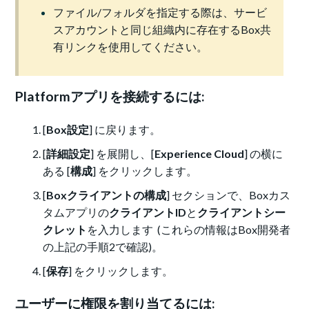
ファイル/フォルダを指定する際は、サービ
スアカウントと同じ組織内に存在するBox共
有リンクを使用してください。
Platformアプリを接続するには:
[
Box設定
] に戻ります。
[
詳細設定
] を展開し、[
Experience Cloud
] の横に
ある [
構成
] をクリックします。
[
Boxクライアントの構成
] セクションで、Boxカス
タムアプリの
クライアントID
と
クライアントシー
クレット
を入力します (これらの情報はBox開発者
の
上記の手順2
で確認)。
[
保存
] をクリックします。
ユーザーに権限を割り当てるには: