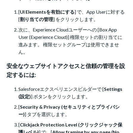
[
UI Elementsを有効にする
] で、App Userに対する
[
割り当ての管理
] をクリックします。
次に、Experience Cloudユーザーへの [Box App
User (Experience Cloud)] 権限セットの割り当てに
進みます。 権限セットグループは使用できませ
ん。
安全なウェブサイトアクセスと信頼の管理を設
定するには:
Salesforceエクスペリエンスビルダーで [
Settings
(設定)
] ボタンをクリックします。
[
Security & Privacy (セキュリティとプライバシ
ー)
] タブを選択します。
[
Clickjack Protection Level (クリックジャック保
護レベル)
] で、[
Allow framing by any page (No