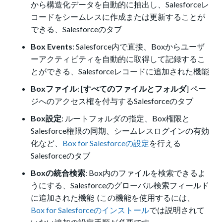
から構造化データを自動的に抽出し、Salesforceレ
コードをシームレスに作成または更新することが
できる、Salesforceのタブ
Box Events
: Salesforce内で直接、Boxからユーザ
ーアクティビティを自動的に取得して記録するこ
とができる、Salesforceレコードに追加された機能
Boxファイル
: [
すべてのファイルとフォルダ
] ペー
ジへのアクセス権を付与するSalesforceのタブ
Box設定
: ルートフォルダの指定、Box権限と
Salesforce権限の同期、シームレスログインの有効
化など、
Box for Salesforceの設定
を行える
Salesforceのタブ
Boxの統合検索
: Box内のファイルを検索できるよ
うにする、Salesforceのグローバル検索フィールド
に追加された機能 (この機能を使用するには、
Box for Salesforceのインストール
では説明されて