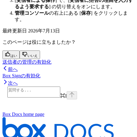
[
受信者による操作
] で、[
受信者に拒否の理由を入力す
るよう要求する
] の切り替えをオンにします。
管理コンソール
の右上にある [
保存
] をクリックしま
す。
最終更新日
2026年7月13日
このページは役に立ちましたか？
はい
いいえ
送信者の管理の有効化
前へ
Box Signの有効化
次へ
⌘
I
Box Docs
home page