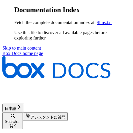
Documentation Index
Fetch the complete documentation index at:
/llms.txt
Use this file to discover all available pages before
exploring further.
Skip to main content
Box Docs
home page
日本語
アシスタントに質問
Search...
⌘
K