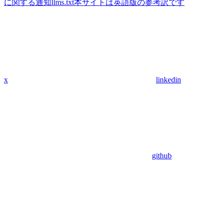
に関する通知
llms.txt
本サイトは英語版の参考訳です
x
linkedin
github