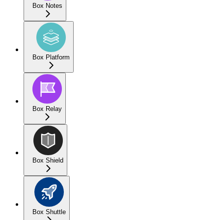
Box Notes
Box Platform
Box Relay
Box Shield
Box Shuttle