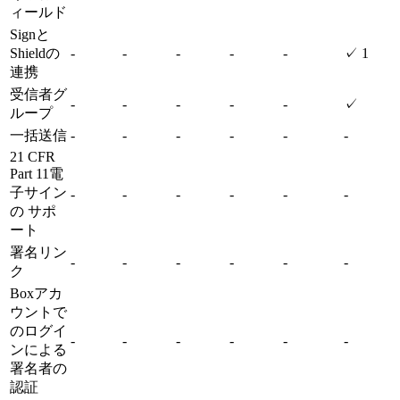
ィールド
Signと
Shieldの
-
-
-
-
-
✓ 1
連携
受信者グ
-
-
-
-
-
✓
ループ
一括送信
-
-
-
-
-
-
21 CFR
Part 11電
子サイン
-
-
-
-
-
-
の サポ
ート
署名リン
-
-
-
-
-
-
ク
Boxアカ
ウントで
のログイ
-
-
-
-
-
-
ンによる
署名者の
認証