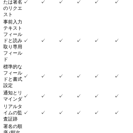
たは署名
✓
✓
✓
✓
✓
✓
のリクエ
スト
事前入力
テキスト
フィール
ドと読み
✓
✓
✓
✓
✓
✓
取り専用
フィール
ド
標準的な
フィール
✓
✓
✓
✓
✓
✓
ドと書式
設定
通知とリ
✓
✓
✓
✓
✓
✓
マインダ
リアルタ
イムの監
✓
✓
✓
✓
✓
✓
査証跡
署名の順
序 (順次