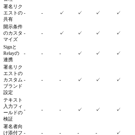
署名リク
エストの
-
-
✓
✓
✓
✓
共有
開示条件
のカスタ
-
-
✓
✓
✓
✓
マイズ
Signと
Relayの
-
-
-
✓
✓
✓
連携
署名リク
エストの
カスタム
-
-
-
✓
✓
✓
ブランド
設定
テキスト
入力フィ
-
-
-
✓
✓
✓
ールドの
検証
署名者向
け添付フ
-
-
-
-
-
✓