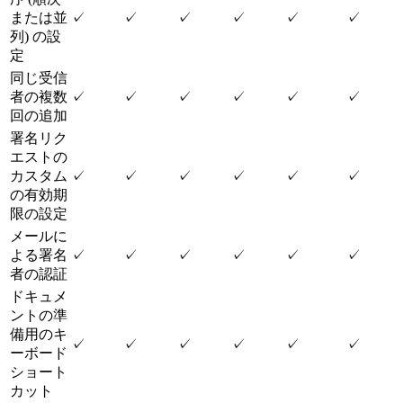
または並
✓
✓
✓
✓
✓
✓
列) の設
定
同じ受信
者の複数
✓
✓
✓
✓
✓
✓
回の追加
署名リク
エストの
カスタム
✓
✓
✓
✓
✓
✓
の有効期
限の設定
メールに
よる署名
✓
✓
✓
✓
✓
✓
者の認証
ドキュメ
ントの準
備用のキ
✓
✓
✓
✓
✓
✓
ーボード
ショート
カット