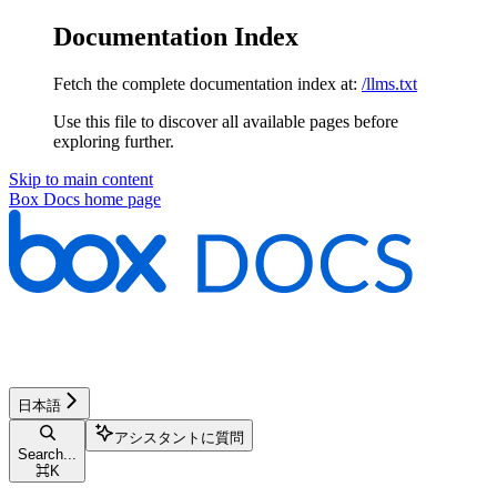
Documentation Index
Fetch the complete documentation index at:
/llms.txt
Use this file to discover all available pages before
exploring further.
Skip to main content
Box Docs
home page
日本語
アシスタントに質問
Search...
⌘
K