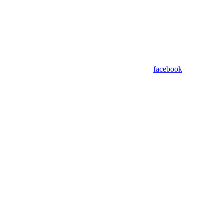
facebook
Assistant
Responses