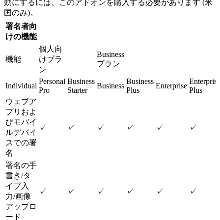
効にするには、このアドオンを購入する必要があります (米
国のみ)。
署名者向
けの機能
個人向
Business
機能
けプラ
プラン
ン
Personal
Business
Business
Enterpris
Individual
Business
Enterprise
Pro
Starter
Plus
Plus
ウェブア
プリおよ
びモバイ
✓
✓
✓
✓
✓
✓
ルデバイ
スでの署
名
署名の手
書き/タ
イプ入
✓
✓
✓
✓
✓
✓
力/画像
アップロ
ード