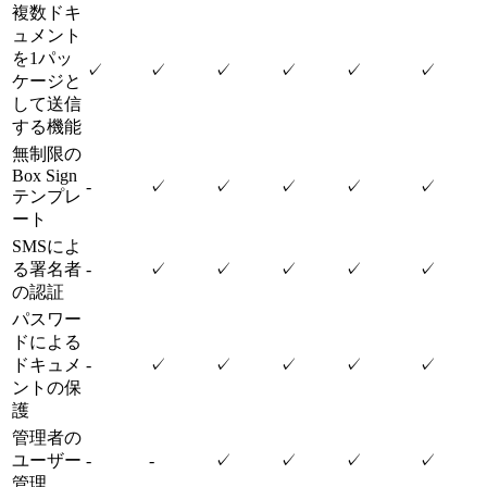
複数ドキ
ュメント
を1パッ
✓
✓
✓
✓
✓
✓
ケージと
して送信
する機能
無制限の
Box Sign
-
✓
✓
✓
✓
✓
テンプレ
ート
SMSによ
る署名者
-
✓
✓
✓
✓
✓
の認証
パスワー
ドによる
ドキュメ
-
✓
✓
✓
✓
✓
ントの保
護
管理者の
ユーザー
-
-
✓
✓
✓
✓
管理