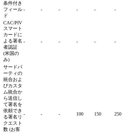
条件付き
フィール
-
-
-
-
-
-
ド
CAC/PIV
スマート
カードに
よる署名
-
-
-
-
-
-
者認証
(米国の
み)
サードパ
ーティの
統合およ
びカスタ
ム統合か
ら送信し
て署名を
依頼でき
-
-
-
100
150
250
る署名リ
クエスト
数 (お客