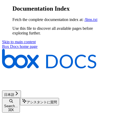
Documentation Index
Fetch the complete documentation index at:
/llms.txt
Use this file to discover all available pages before
exploring further.
Skip to main content
Box Docs
home page
日本語
アシスタントに質問
Search...
⌘
K