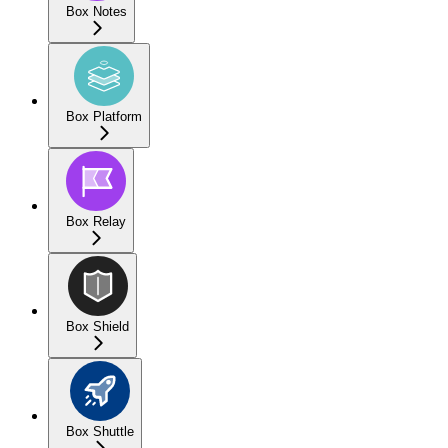
Box Notes
Box Platform
Box Relay
Box Shield
Box Shuttle