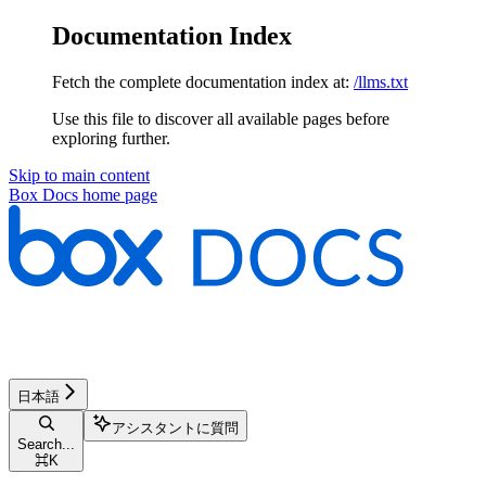
Documentation Index
Fetch the complete documentation index at:
/llms.txt
Use this file to discover all available pages before
exploring further.
Skip to main content
Box Docs
home page
日本語
アシスタントに質問
Search...
⌘
K