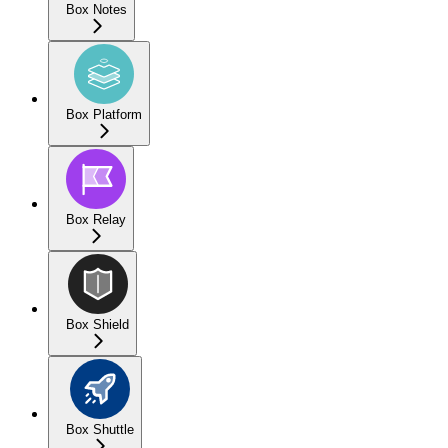
Box Notes
Box Platform
Box Relay
Box Shield
Box Shuttle