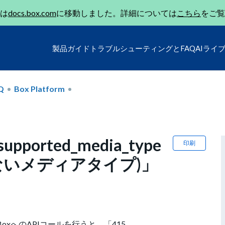
は
docs.box.com
に移動しました。詳細については
こちら
をご覧
製品ガイド
トラブルシューティングとFAQ
AIライ
Q
Box Platform
nsupported_media_type
印刷
ないメディアタイプ)」
BoxへのAPIコールを行うと、「415