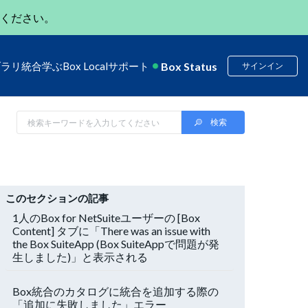
ください。
Box Status
ブラリ
統合
学ぶ
Box Local
サポート
サインイン
このセクションの記事
1人のBox for NetSuiteユーザーの [Box
Content] タブに「There was an issue with
the Box SuiteApp (Box SuiteAppで問題が発
生しました)」と表示される
Box統合のカタログに統合を追加する際の
「追加に失敗しました」エラー