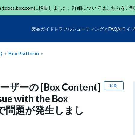
は
docs.box.com
に移動しました。詳細については
こちら
をご覧
製品ガイド
トラブルシューティングとFAQ
AIライ
Q
Box Platform
ユーザーの [Box Content]
印刷
e with the Box
teAppで問題が発生しまし