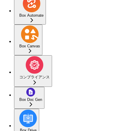
Box Automate
Box Canvas
コンプライアンス
Box Doc Gen
Box Drive