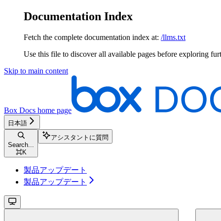
Documentation Index
Fetch the complete documentation index at:
/llms.txt
Use this file to discover all available pages before exploring fur
Skip to main content
Box Docs
home page
日本語
アシスタントに質問
Search...
⌘
K
製品アップデート
製品アップデート