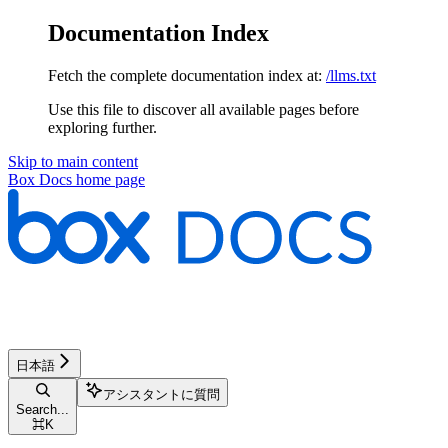
Documentation Index
Fetch the complete documentation index at:
/llms.txt
Use this file to discover all available pages before
exploring further.
Skip to main content
Box Docs
home page
日本語
アシスタントに質問
Search...
⌘
K