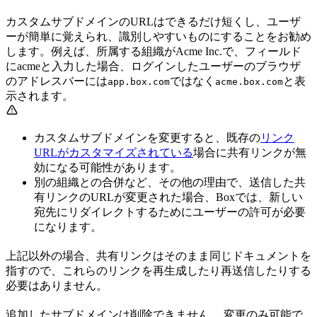
カスタムサブドメインのURLはできるだけ短くし、ユーザ
ーが簡単に覚えられ、識別しやすいものにすることをお勧め
します。例えば、所属する組織がAcme Inc.で、フィールド
にacmeと入力した場合、ログインしたユーザーのブラウザ
のアドレスバーには
ではなく
と表
app.box.com
acme.box.com
示されます。
カスタムサブドメインを変更すると、既存の
リンク
URLがカスタマイズされている
場合に共有リンクが無
効になる可能性があります。
別の組織との合併など、その他の理由で、送信した共
有リンクのURLが変更された場合、Boxでは、新しい
宛先にリダイレクトするためにユーザーの許可が必要
になります。
上記以外の場合、共有リンクはそのまま同じドキュメントを
指すので、これらのリンクを再生成したり再送信したりする
必要はありません。
追加したサブドメインは削除できません。 変更のみ可能で