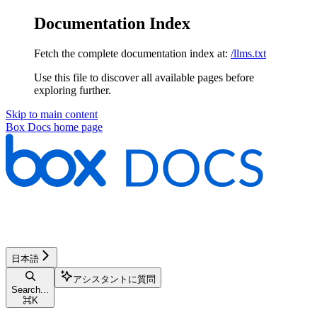
Documentation Index
Fetch the complete documentation index at:
/llms.txt
Use this file to discover all available pages before
exploring further.
Skip to main content
Box Docs
home page
日本語
アシスタントに質問
Search...
⌘
K