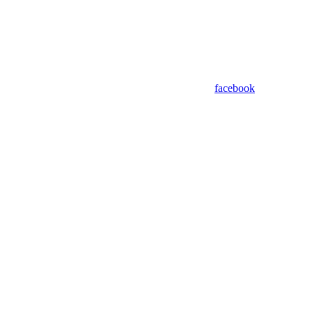
facebook
Assistant
Responses