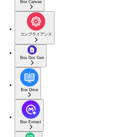
Box Canvas
コンプライアンス
Box Doc Gen
Box Drive
Box Extract