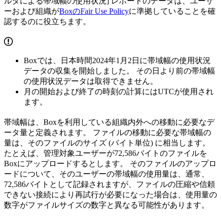
ルダによる帯域幅の使用状況] レポートのデータは、ユーザ
ーおよび組織が
BoxのFair Use Policy
に準拠していることを確
認するのに役立ちます。
Boxでは、日本時間2024年1月2日に帯域幅の使用状況
データの収集を開始しました。 その日より前の帯域幅
の使用状況データは取得できません。
月の開始および終了の時刻の計算にはUTCが使用され
ます。
帯域幅は、Boxを利用している組織内外への移動に必要なデ
ータ量と定義されます。 ファイルの移動に必要な帯域幅の
量は、そのファイルのサイズ (バイト単位) に相当します。
たとえば、管理対象ユーザーが72,586バイトのファイルを
Boxにアップロードするとします。 そのファイルのアップロ
ードについて、そのユーザーの帯域幅の使用量は、通常、
72,586バイトとして記録されますが、ファイルの圧縮や信頼
できない接続により再試行が必要になった場合は、使用量の
数字がファイルサイズの数字と異なる可能性があります。