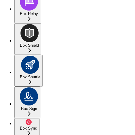
Box Relay
Box Shield
Box Shuttle
Box Sign
Box Sync