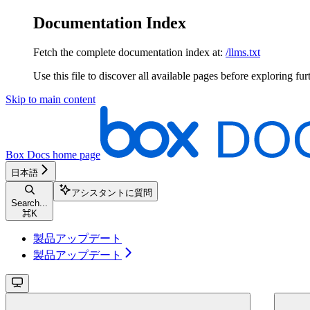
Documentation Index
Fetch the complete documentation index at:
/llms.txt
Use this file to discover all available pages before exploring fur
Skip to main content
Box Docs
home page
日本語
アシスタントに質問
Search...
⌘
K
製品アップデート
製品アップデート