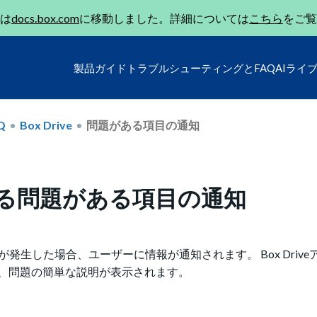
は
docs.box.com
に移動しました。詳細については
こちら
をご覧
製品ガイド
トラブルシューティングとFAQ
AIライ
Q
Box Drive
問題がある項目の通知
能による問題がある項目の通知
問題が発生した場合、ユーザーに情報が通知されます。 Box Driv
、問題の簡単な説明が表示されます。