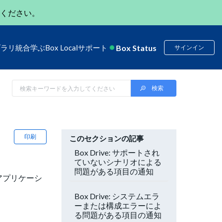
ください。
Box Status
ブラリ
統合
学ぶ
Box Local
サポート
サインイン
印刷
このセクションの記事
Box Drive: サポートされ
ていないシナリオによる
問題がある項目の通知
eアプリケーシ
Box Drive: システムエラ
ーまたは構成エラーによ
る問題がある項目の通知