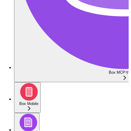
Box MCP
Box Mobile