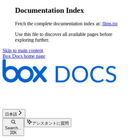
Documentation Index
Fetch the complete documentation index at:
/llms.txt
Use this file to discover all available pages before
exploring further.
Skip to main content
Box Docs
home page
日本語
アシスタントに質問
Search...
⌘
K