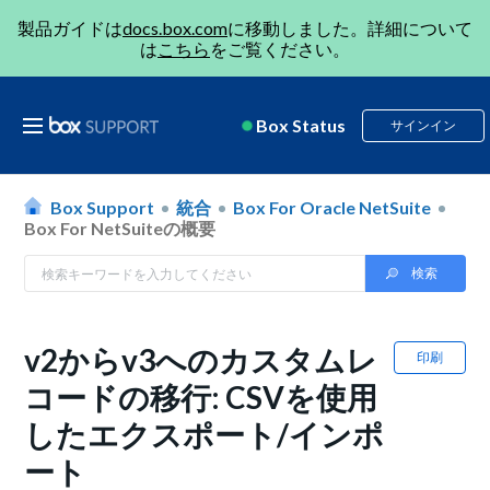
製品ガイドは
docs.box.com
に移動しました。詳細について
は
こちら
をご覧ください。
Box Status
サインイン
Box Support
統合
Box For Oracle NetSuite
Box For NetSuiteの概要
v2からv3へのカスタムレ
印刷
コードの移行: CSVを使用
したエクスポート/インポ
ート