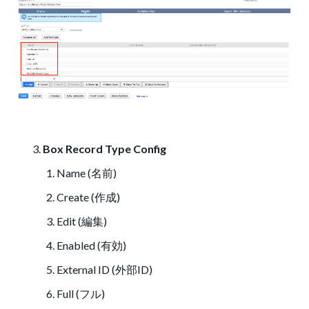
Box Record Type Config
Name (名前)
Create (作成)
Edit (編集)
Enabled (有効)
External ID (外部ID)
Full (フル)