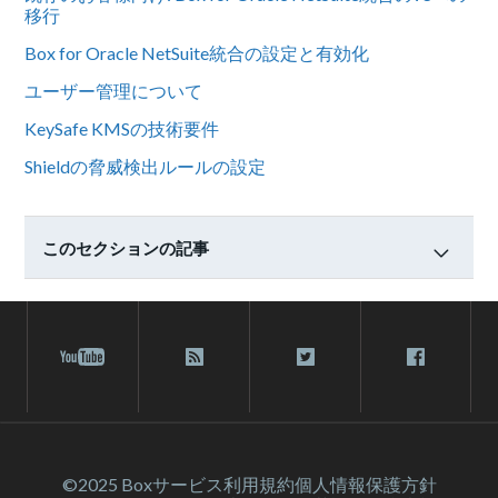
移行
Box for Oracle NetSuite統合の設定と有効化
ユーザー管理について
KeySafe KMSの技術要件
Shieldの脅威検出ルールの設定
このセクションの記事
©2025 Box
サービス利⽤規約
個人情報保護方針