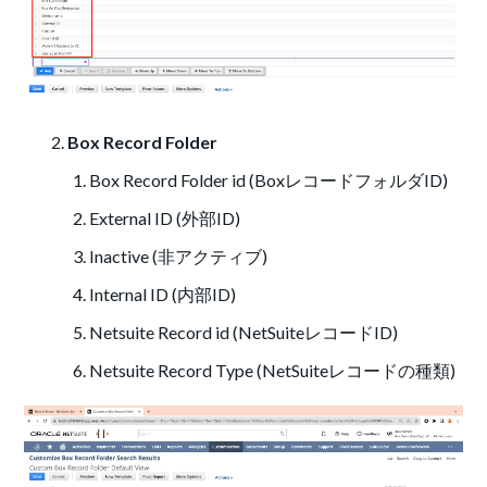
Box Record Folder
Box Record Folder id (BoxレコードフォルダID)
External ID (外部ID)
Inactive (非アクティブ)
Internal ID (内部ID)
Netsuite Record id (NetSuiteレコードID)
Netsuite Record Type (NetSuiteレコードの種類)