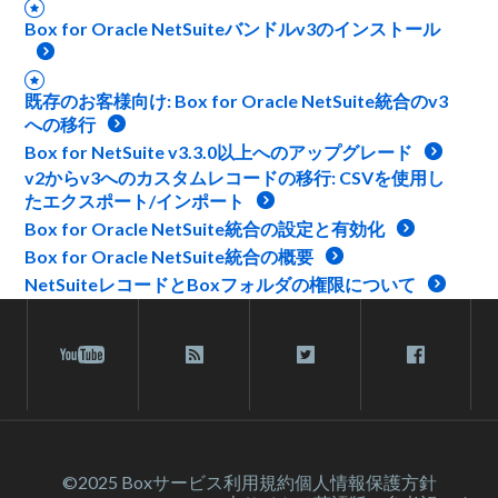
Box for Oracle NetSuiteバンドルv3のインストール
既存のお客様向け: Box for Oracle NetSuite統合のv3
への移行
Box for NetSuite v3.3.0以上へのアップグレード
v2からv3へのカスタムレコードの移行: CSVを使用し
たエクスポート/インポート
Box for Oracle NetSuite統合の設定と有効化
Box for Oracle NetSuite統合の概要
NetSuiteレコードとBoxフォルダの権限について
©2025 Box
サービス利⽤規約
個人情報保護方針