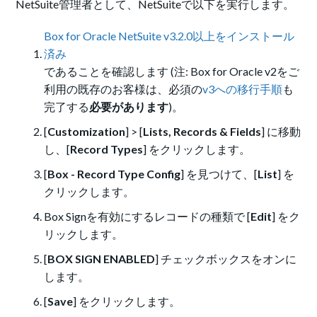
NetSuite管理者として、NetSuiteで以下を実行します。
Box for Oracle NetSuite v3.2.0以上をインストール
済み
であることを確認します (注: Box for Oracle v2をご
利用の既存のお客様は、必須の
v3への移行手順
も
完了する
必要があります
)。
[
Customization
] > [
Lists, Records & Fields
] に移動
し、[
Record Types
] をクリックします。
[
Box - Record Type Config
] を見つけて、[
List
] を
クリックします。
Box Signを有効にするレコードの種類で [
Edit
] をク
リックします。
[
BOX SIGN ENABLED
] チェックボックスをオンに
します。
[
Save
] をクリックします。