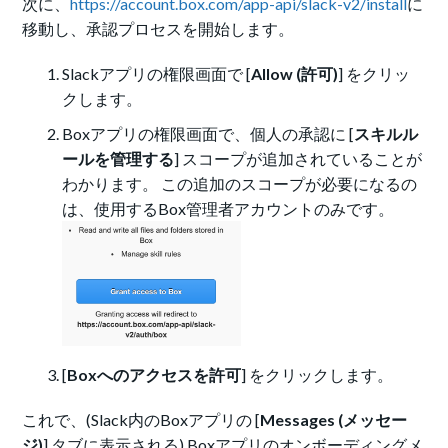
次に、
https://account.box.com/app-api/slack-v2/install
に
移動し、承認プロセスを開始します。
Slackアプリの権限画面で [
Allow (許可)
] をクリッ
クします。
Boxアプリの権限画面で、個人の承認に [
スキルル
ールを管理する
] スコープが追加されていることが
わかります。 この追加のスコープが必要になるの
は、使用するBox管理者アカウントのみです。
[
Boxへのアクセスを許可
] をクリックします。
これで、(Slack内のBoxアプリの [
Messages (メッセー
ジ)
] タブに表示される) Boxアプリのオンボーディングメ