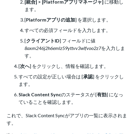
[統合] > [Platformアプリマネージャ]
に移動し
ます。
[
Platformアプリの追加
] を選択します。
すべての必須フィールドを入力します。
[
クライアントID
] フィールドに値
8axm246j2h6emlz59yttvv3wlfvoo2z7
を入力しま
す。
[
次へ
] をクリックし、情報を確認します。
すべての設定が正しい場合は [
承認
] をクリックし
ます。
Slack Content Sync
のステータスが [
有効
] になっ
ていることを確認します。
これで、Slack Content Syncがアプリの一覧に表示されま
す。