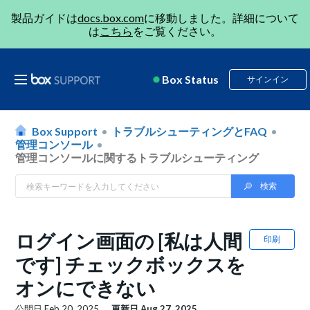
製品ガイドは
docs.box.com
に移動しました。詳細について
は
こちら
をご覧ください。
Box Status
サインイン
Box Support
トラブルシューティングとFAQ
管理コンソール
管理コンソールに関するトラブルシューティング
ログイン画面の [私は人間
印刷
です] チェックボックスを
オンにできない
公開日
Feb 20, 2025
更新日
Aug 27, 2025