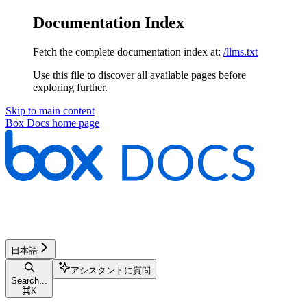
Documentation Index
Fetch the complete documentation index at:
/llms.txt
Use this file to discover all available pages before
exploring further.
Skip to main content
Box Docs
home page
日本語
アシスタントに質問
Search...
⌘
K