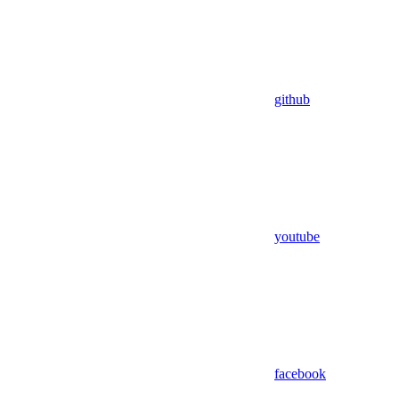
github
youtube
facebook