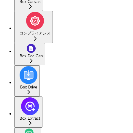
Box Canvas
コンプライアンス
Box Doc Gen
Box Drive
Box Extract