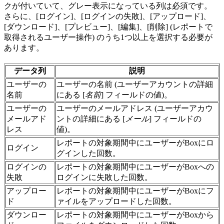
クが付いていて、グレー表示になっている列は必須です。
さらに、[ログイン]、[ログインの失敗]、[アップロード]、
[ダウンロード]、[プレビュー]、[編集]、[削除] (レポートで
取得されるユーザー操作) のうち1つ以上を選択する必要が
あります。
データ列
説明
ユーザーの
ユーザーの名前 (ユーザーアカウントの詳細
名前
にある [
名前
] フィールドの値)。
ユーザーの
ユーザーのメールアドレス (ユーザーアカウ
メールアド
ントの詳細にある [
メール
] フィールドの
レス
値)。
レポートの対象期間中にユーザーがBoxにロ
ログイン
グインした回数。
ログインの
レポートの対象期間中にユーザーがBoxへの
失敗
ログインに失敗した回数。
アップロー
レポートの対象期間中にユーザーがBoxにフ
ド
ァイルをアップロードした回数。
ダウンロー
レポートの対象期間中にユーザーがBoxから