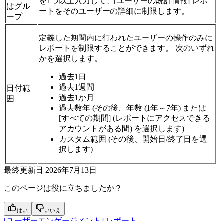
を1つ以上入力して、[ユーザーの統計情報] レポ
はグル
ートをそのユーザーの詳細に制限します。
ープ
定義した期間内に行われたユーザーの操作のみに
レポートを制限することができます。 次のいずれ
かを選択します。
過去1日
過去1週間
日付範
過去1か月
囲
過去数年 (その後、年数 (1年～7年) または
[すべての期間] (レポートにアクセスできる
アカウントがある間) を選択します)
カスタム範囲 (その後、開始日/終了日を選
択します)
最終更新日
2026年7月13日
このページは役に立ちましたか？
はい
いいえ
[ユーザーエンゲージメント] レポート