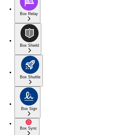
Box Relay
Box Shield
Box Shuttle
Box Sign
Box Sync