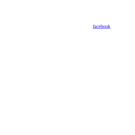
facebook
Assistant
Responses
are
generated
using