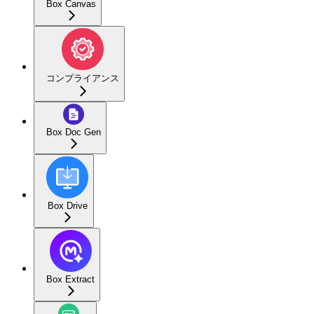
Box Canvas
コンプライアンス
Box Doc Gen
Box Drive
Box Extract