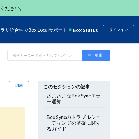
ください。
Box Status
ブラリ
統合
学ぶ
Box Local
サポート
サインイン
印刷
このセクションの記事
さまざまなBox Syncエラ
ー通知
Box Syncのトラブルシュ
ーティングの基礎に関す
るガイド