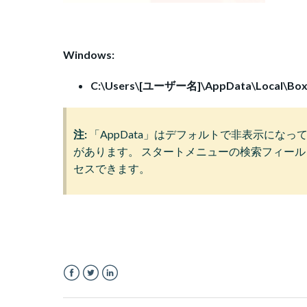
Windows:
C:\Users\[ユーザー名]\AppData\Local\Box
注:
「AppData」はデフォルトで非表示にな
があります。 スタートメニューの検索フィールドに「%
セスできます。
Facebook
Twitter
LinkedIn