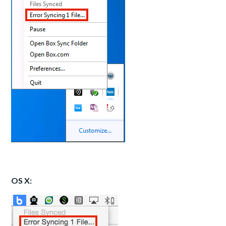
OS X: