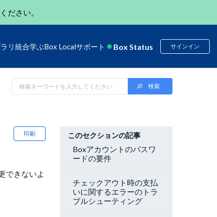
ください。
Box Status
ブラリ
統合
学ぶ
Box Local
サポート
サインイン
印刷
このセクションの記事
Boxアカウントのパスワ
ードの要件
更できないよ
チェックアウト時の支払
いに関するエラーのトラ
ブルシューティング