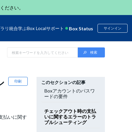
ください。
Box Status
ブラリ
統合
学ぶ
Box Local
サポート
サインイン
シ
印刷
このセクションの記事
Boxアカウントのパスワ
ードの要件
チェックアウト時の支払
いに関するエラーのトラ
支払いに関す
ブルシューティング