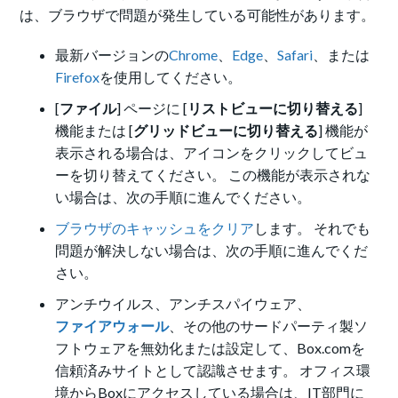
は、ブラウザで問題が発生している可能性があります。
最新バージョンの
Chrome
、
Edge
、
Safari
、または
Firefox
を使用してください。
[
ファイル
] ページに [
リストビューに切り替える
]
機能または [
グリッドビューに切り替える
] 機能が
表示される場合は、アイコンをクリックしてビュ
ーを切り替えてください。 この機能が表示されな
い場合は、次の手順に進んでください。
ブラウザのキャッシュをクリア
します。 それでも
問題が解決しない場合は、次の手順に進んでくだ
さい。
アンチウイルス、アンチスパイウェア、
ファイアウォール
、その他のサードパーティ製ソ
フトウェアを無効化または設定して、Box.comを
信頼済みサイトとして認識させます。 オフィス環
境からBoxにアクセスしている場合は、IT部門に