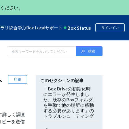
ください。
Box Status
ブラリ
統合
学ぶ
Box Local
サポート
サインイン
ト
印刷
このセクションの記事
「Box Driveの初期化時
にエラーが発生しまし
た。既存のBoxフォルダ
を手動で他の場所に移動
する必要があります」の
に詳しく調査
トラブルシューティング
コピーを送信