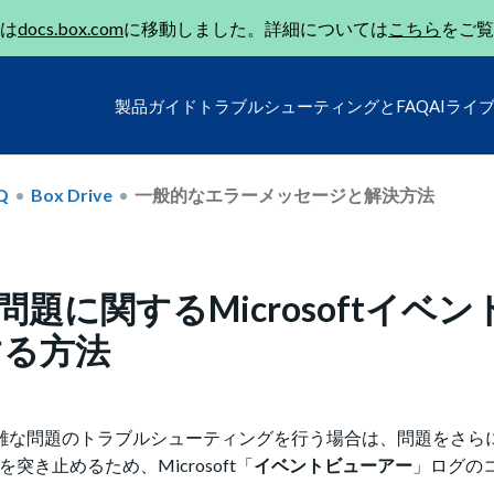
は
docs.box.com
に移動しました。詳細については
こちら
をご覧
製品ガイド
トラブルシューティングとFAQ
AIライ
Q
Box Drive
一般的なエラーメッセージと解決方法
題に関するMicrosoftイベン
する方法
雑な問題のトラブルシューティングを行う場合は、問題をさら
突き止めるため、Microsoft「
イベントビューアー
」ログの