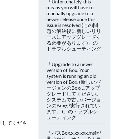
「Unfortunately, this
means you will have to
manually upgrade to a
newer release once this
issue is resolved (この問
題の解決後に新しいリリ
ースにアップグレードす
る必要があります)」の
トラブルシューティング
「Upgrade to a newer
version of Box. Your
system is running an old
version of Box. (新しいバ
ージョンのBoxにアップ
グレードしてください。
システムで古いバージョ
ンのBoxが実行されてい
ます。)」のトラブルシ
ューティング
処してくださ
「パスBox.x.xx.xxx.msiが
見つかりません」のトラ