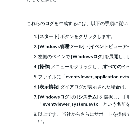
これらのログを生成するには、以下の手順に従い
[
スタート
] ボタンをクリックします。
[
Windows管理ツール
] > [
イベントビューア
左側のペインで [
Windowsログ
] を展開し、[
[
操作
] メニューをクリックし、[
すべてのイ
ファイルに「
eventviewer_application.evt
[
表示情報
] ダイアログが表示された場合は、
[
Windowsログ
] の [
システム
] を選択し、
「
eventviewer_system.evtx
」という名前
以上です。 当社からさらにサポートを提供
い。