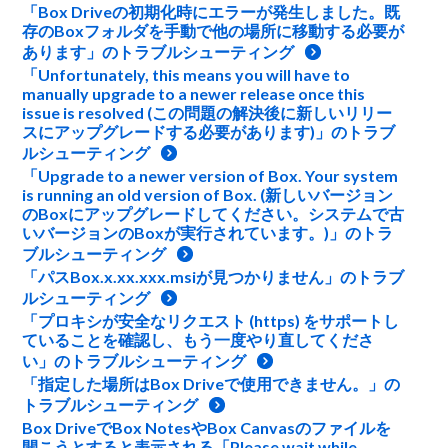
「Box Driveの初期化時にエラーが発生しました。既
存のBoxフォルダを手動で他の場所に移動する必要が
あります」のトラブルシューティング
「Unfortunately, this means you will have to
manually upgrade to a newer release once this
issue is resolved (この問題の解決後に新しいリリー
スにアップグレードする必要があります)」のトラブ
ルシューティング
「Upgrade to a newer version of Box. Your system
is running an old version of Box. (新しいバージョン
のBoxにアップグレードしてください。システムで古
いバージョンのBoxが実行されています。)」のトラ
ブルシューティング
「パスBox.x.xx.xxx.msiが見つかりません」のトラブ
ルシューティング
「プロキシが安全なリクエスト (https) をサポートし
ていることを確認し、もう一度やり直してくださ
い」のトラブルシューティング
「指定した場所はBox Driveで使用できません。」の
トラブルシューティング
Box DriveでBox NotesやBox Canvasのファイルを
開こうとすると表示される「Please wait while